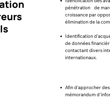
cation
Identification des av
pénétration de march
reurs
croissance par oppos
élimination de la com
ls
Identification d'acqu
de données financièr
contactant divers in
internationaux.
Afin d'approcher des
mémorandum d'infor
ion d'un
de garder confidentie