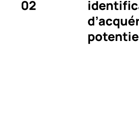
02
identifi
d’acqué
potentie
Préparat